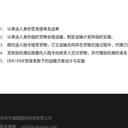
1． 以承运人身份签发提单及运单
2． 以承运人身份组织货物全程运输，制定运输计划并组织实施。
3． 按托运人指令接受货物，订立运输合同并在货物交接过程中，代理
4． 货到目的港后按委托人指令向收货人交付货物，并代理目的港的清
5． DDU/DDP贸易条款下的运输方案设计与实施
深圳市诚朗国际物流有限公司
联系邮箱 ：info@sz-kingone.com