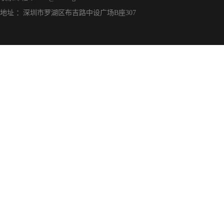
地址 ：深圳市罗湖区布吉路中设广场B座307