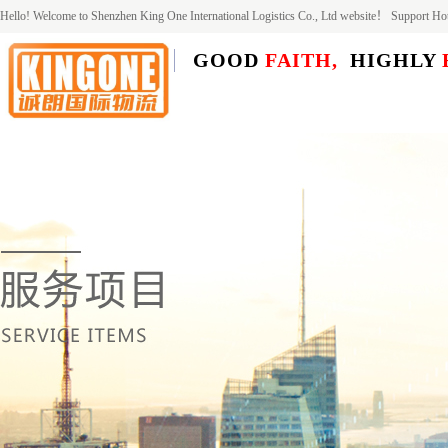
Hello! Welcome to Shenzhen King One International Logistics Co., Ltd website！ Support 
GOOD
FAITH,
HIGHLY